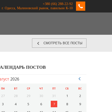
+380 (66) 288-22-92
г. Одесса, Малиновский рынок, павильон К-10
СМОТРЕТЬ ВСЕ ПОСТЫ
АЛЕНДАРЬ ПОСТОВ
вгуст
2026
ПН
ВТ
СР
ЧТ
ПТ
СБ
ВС
27
28
29
30
31
1
2
3
4
5
6
7
8
9