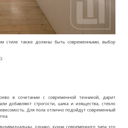
ом стиле также должны быть современными, выбор
);
рево в сочетании с современной техникой, дарит
али добавляют строгости, шика и изящества, стекло
невесомость. Для пола отлично подойдут современный
тка.
индивидуальны, однако, кухни современного типа это