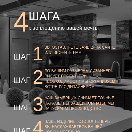
4
ШАГА
к воплощению вашей мечты
1
ВЫ ОСТАВЛЯЕТЕ ЗАЯВКУ НА САЙТЕ
ИЛИ ЗВОНИТЕ НАМ
ШАГ
2
ПО ВАШИМ РАЗМЕРАМ ДИЗАЙНЕР
РИСУЕТ ПРОЕКТ. ПРИ
ШАГ
НЕОБХОДИМОСТИ МЫ ОРГАНИЗУЕМ
ВСТРЕЧУ С ДИЗАЙНЕРОМ.
3
НАШ ЗАМЕРЩИК СНИМАЕТ ТОЧНЫЕ
ПАРАМЕТРЫ ВАШЕЙ КОМНАТЫ. МЫ
ШАГ
ЗАПУСКАЕМ ПРОИЗВОДСТВО
4
ВАШЕ ИЗДЕЛИЕ ГОТОВО! ТЕПЕРЬ
ВЫ НАСЛАЖДАЕТЕСЬ ВАШЕЙ
ШАГ