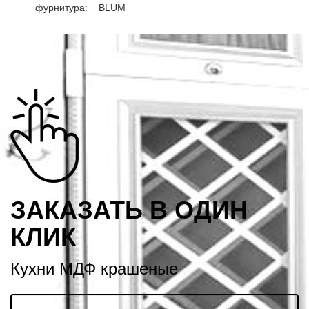
фурнитура:
BLUM
ЗАКАЗАТЬ В ОДИН
КЛИК
Кухни МДФ крашеные